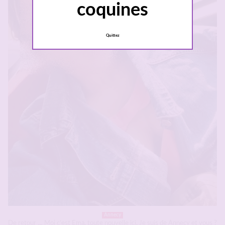
coquines
Quittez
Annecy
De retour … Moi c’est Ema, toute nouvelle ici. Je suis de Annecy et vous ?